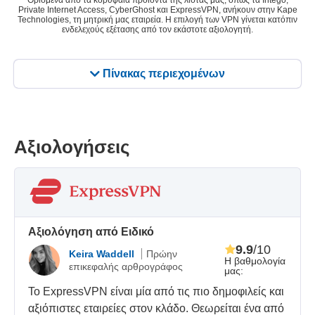
Ορισμένα από τα κορυφαία προϊόντα της λίστας μας, όπως τα Intego,
Private Internet Access, CyberGhost και ExpressVPN, ανήκουν στην Kape
Technologies, τη μητρική μας εταιρεία. Η επιλογή των VPN γίνεται κατόπιν
ενδελεχούς εξέτασης από τον εκάστοτε αξιολογητή.
Πίνακας περιεχομένων
Αξιολογήσεις
Αξιολόγηση από Ειδικό
9.9
/10
Keira Waddell
Πρώην
Η βαθμολογία
επικεφαλής αρθρογράφος
μας:
Το ExpressVPN είναι μία από τις πιο δημοφιλείς και
αξιόπιστες εταιρείες στον κλάδο. Θεωρείται ένα από