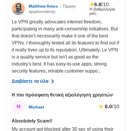
6.8
/10
Matthew Amos
Πρώην
Η βαθμολογία
αρχισυντάκτης
μας:
Le VPN greatly advocates internet freedom,
participating in many anti-censorship initiatives. But
that doesn't necessarily make it one of the best
VPNs. I thoroughly tested all its features to find out if
it really lives up to its reputation. Ultimately, Le VPN
is a quality service but isn't as good as the
industry's best. It has easy-to-use apps, strong
security features, reliable customer suppo...
Διαβάστε τα όλα
Η πιο πρόσφατη θετική αξιολόγηση χρηστών
8.0
/10
M
Michael
Absolutely Scam!!
My account got blocked after 30 sec of using their