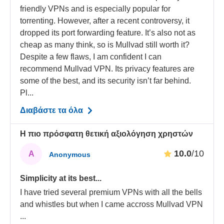
friendly VPNs and is especially popular for
torrenting. However, after a recent controversy, it
dropped its port forwarding feature. It’s also not as
cheap as many think, so is Mullvad still worth it?
Despite a few flaws, I am confident I can
recommend Mullvad VPN. Its privacy features are
some of the best, and its security isn’t far behind.
Pl...
Διαβάστε τα όλα
Η πιο πρόσφατη θετική αξιολόγηση χρηστών
10.0
/10
A
Anonymous
Simplicity at its best...
I have tried several premium VPNs with all the bells
and whistles but when I came accross Mullvad VPN
...