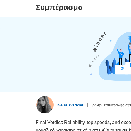
Συμπέρασμα
Keira Waddell
Πρώην επικεφαλής α
Final Verdict: Reliability, top speeds, and e
μοναδικό χαρακτηριστικό ή απευθύνονται σε έ