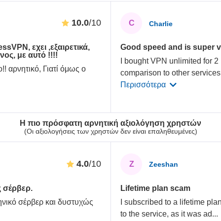
10.0
/10
C
Charlie
ssVPN, εχει ,εξαιρετικά,
Good speed and is super va
ος, με αυτό !!!!
I bought VPN unlimited for 2 
!! αρνητικό, Γιατί όμως ο
comparison to other services
Περισσότερα
Η πιο πρόσφατη αρνητική αξιολόγηση χρηστών
(Οι αξιολογήσεις των χρηστών δεν είναι επαληθευμένες)
4.0
/10
Z
Zeeshan
ς σέρβερ.
Lifetime plan scam
ηνικό σέρβερ και δυστυχώς
I subscribed to a lifetime pl
to the service, as it was ad
...