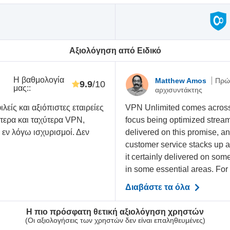
Αξιολόγηση από Ειδικό
Η βαθμολογία
Matthew Amos
Πρώ
9.9
/10
μας:
:
αρχισυντάκτης
λείς και αξιόπιστες εταιρείες
VPN Unlimited comes across 
τερα και ταχύτερα VPN,
focus being optimized streami
 εν λόγω ισχυρισμοί. Δεν
delivered on this promise, and
customer service stacks up 
it certainly delivered on some 
in some essential areas. For 
Διαβάστε τα όλα
Η πιο πρόσφατη θετική αξιολόγηση χρηστών
(Οι αξιολογήσεις των χρηστών δεν είναι επαληθευμένες)