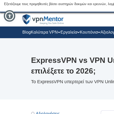
Εξετάζουμε τους προμηθευτές βάσει αυστηρών δοκιμών και ερευνών, λαμ
Blog
Καλύτερα VPN
Εργαλεία
Κουπόνια
Αξιολο
ExpressVPN vs VPN Un
επιλέξετε το 2026;
Το ExpressVPN υπερτερεί των VPN Unlimi
Αξιολογήσεις