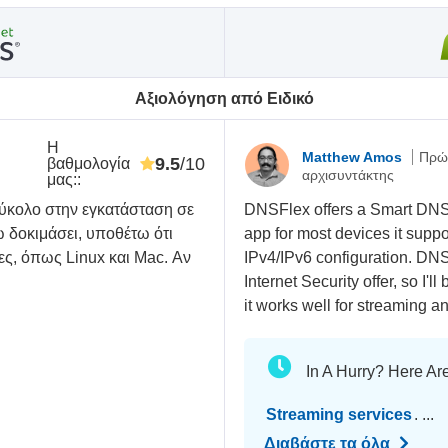
Αξιολόγηση από Ειδικό
Η
Matthew Amos
Πρώ
9.5
/10
βαθμολογία
αρχισυντάκτης
μας:
:
εύκολο στην εγκατάσταση σε
DNSFlex offers a Smart DNS
ω δοκιμάσει, υποθέτω ότι
app for most devices it sup
μες, όπως Linux και Mac. Αν
IPv4/IPv6 configuration. DNS
Internet Security offer, so I'
it works well for streaming
In A Hurry? Here Ar
Streaming services
. ...
Διαβάστε τα όλα