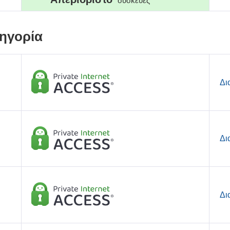
συσκευές
ηγορία
Δι
Δι
Δι