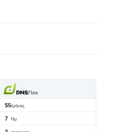
$5
/μήνας
7
Ημ
3