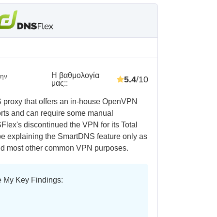
Η βαθμολογία
ην
5.4
/10
μας:
:
 proxy that offers an in-house OpenVPN
ports and can require some manual
Flex's discontinued the VPN for its Total
ll be explaining the SmartDNS feature only as
 and most other common VPN purposes.
e My Key Findings: