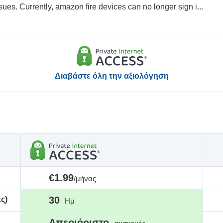
ssues. Currently, amazon fire devices can no longer sign i
...
Διαβάστε όλη την αξιολόγηση
€1.99
/μήνας
30
ς)
Ημ
Απεριόριστο