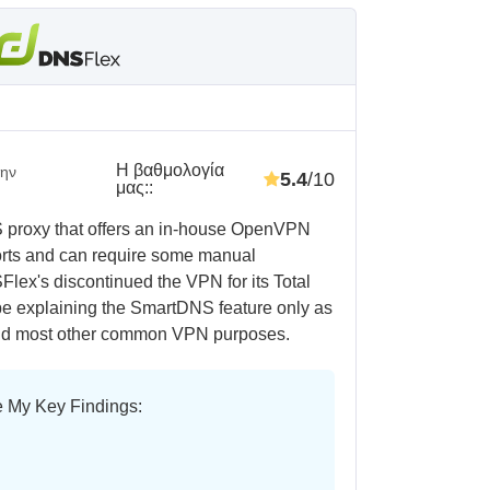
Η βαθμολογία
ην
5.4
/10
μας:
:
 proxy that offers an in-house OpenVPN
ports and can require some manual
Flex's discontinued the VPN for its Total
ll be explaining the SmartDNS feature only as
 and most other common VPN purposes.
e My Key Findings: