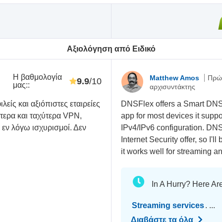
Αξιολόγηση από Ειδικό
Η βαθμολογία
Matthew Amos
Πρώ
9.9
/10
μας:
:
αρχισυντάκτης
λείς και αξιόπιστες εταιρείες
DNSFlex offers a Smart DNS
τερα και ταχύτερα VPN,
app for most devices it sup
 εν λόγω ισχυρισμοί. Δεν
IPv4/IPv6 configuration. DNS
Internet Security offer, so I'
it works well for streaming
In A Hurry? Here Ar
Streaming services
. ...
Διαβάστε τα όλα