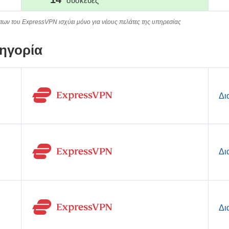
συσκευές
των του ExpressVPN ισχύει μόνο για νέους πελάτες της υπηρεσίας
ηγορία
Δι
Δι
Δι