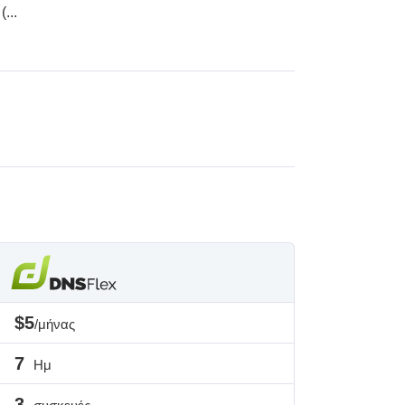
(
...
$5
/μήνας
7
Ημ
3