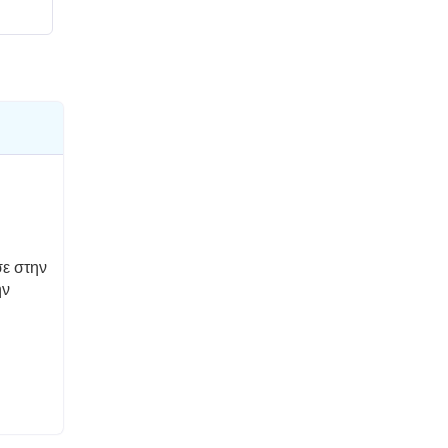
σε στην
ην