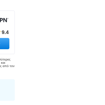
9.4
λύτερες
 και
ης από τον