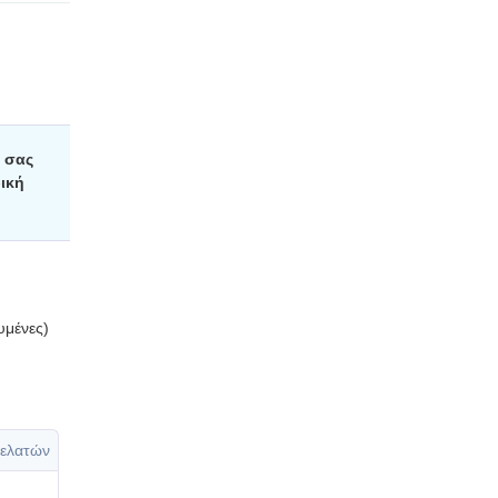
 σας
ική
υμένες)
ελατών