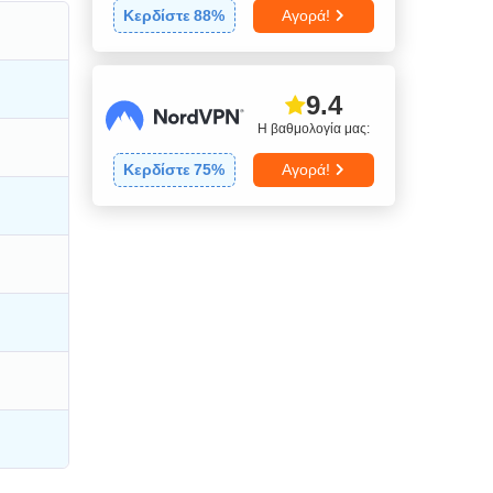
Κερδίστε
88
%
Αγορά!
9.4
Η βαθμολογία μας:
Κερδίστε
75
%
Αγορά!