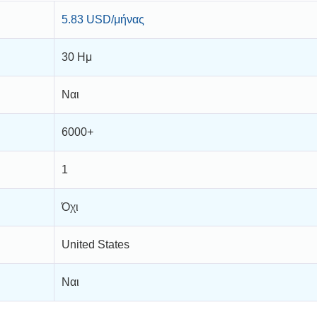
5.83 USD/μήνας
30 Ημ
Ναι
6000+
1
Όχι
United States
Ναι