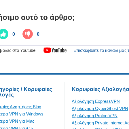
ήσιμο αυτό το άρθρο;
0
0
βολές στο Youtube!
Επισκεφθείτε το κανάλι μας 
ηγορίες / Κορυφαίες
Κορυφαίες Αξιολογήσ
λογές
Αξιολόγηση ExpressVPN
ταίες Αναρτήσεις Blog
Αξιολόγηση CyberGhost VPN
τερα VPN για Windows
Αξιολόγηση Proton VPN
τερα VPN για Mac
Αξιολόγηση Private Internet A
τερα VPN για iOS