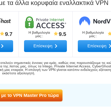
 με τα άλλα κορυφαία εναλλακτικά VPN
Η βαθμολογία
Η βαθμολογία
9.7
9.5
μας:
:
μας:
:
Επίσκεψη
Επίσκεψη
οτελούν σημαντικές έννοιες για εμάς, καθώς σας παρουσιάζουμε τις κα
της λίστας μας, όπως τα Intego, Private Internet Access, CyberGhost
ή μας εταιρεία. Η επιλογή των VPN γίνεται κατόπιν ενδελεχούς εξέτασ
εκάστοτε αξιολογητή.
 με το VPN Master Pro τώρα