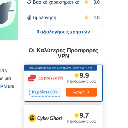
📋
Βασικά χαρακτηριστικά
3.0
💰
Τιμολόγηση
4.8
0 αξιολογήσεις χρηστών
Οι Καλύτερες Προσφορές
VPN
Περιλαμβάνει έως και 4 επιπλέον μήνες ΔΩΡΕΑΝ!
α γι’
9.9
ς μια
Η βαθμολογία μας:
VPN
και
Κερδίστε
80
%
Αγορά!
9.7
Η βαθμολογία μας: