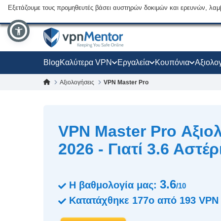
Εξετάζουμε τους προμηθευτές βάσει αυστηρών δοκιμών και ερευνών, λαμ
Blog
Καλύτερα VPN
Εργαλεία
Κουπόνια
Αξιολο
Αξιολογήσεις
VPN Master Pro
VPN Master Pro Αξιο
2026 - Γιατί 3.6 Αστέρ
3.6
Η βαθμολογία μας:
/10
Κατατάχθηκε
177ο
από
193
VPN