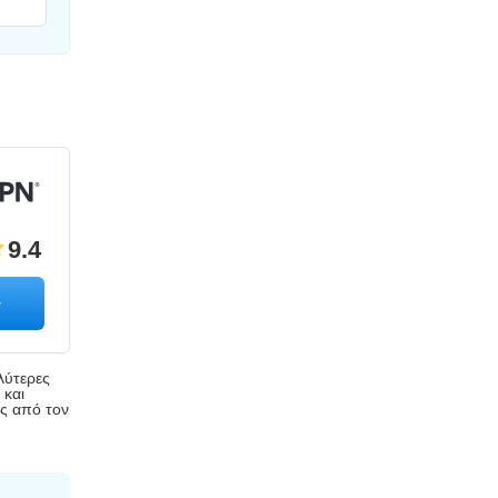
9.4
λύτερες
 και
ης από τον