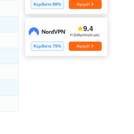
Κερδίστε
88
%
Αγορά!
9.4
Η βαθμολογία μας:
Κερδίστε
75
%
Αγορά!