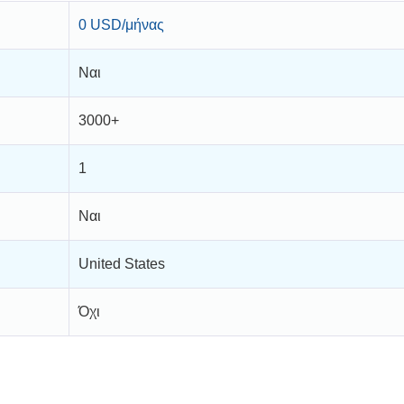
0 USD/μήνας
Ναι
3000+
1
Ναι
United States
Όχι