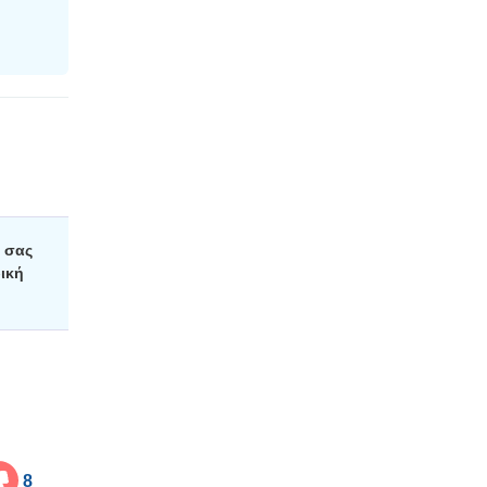
 σας
ική
8