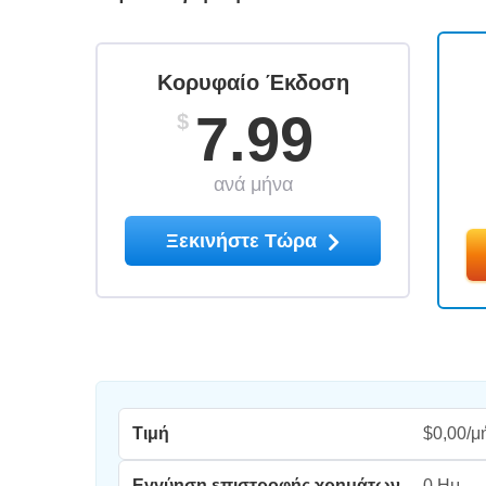
Κορυφαίο Έκδοση
7.99
$
ανά μήνα
Ξεκινήστε Τώρα
Τιμή
$0,00/μ
Εγγύηση επιστροφής χρημάτων
0 Ημ