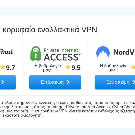
λα κορυφαία εναλλακτικά VPN
Η βαθμολογία
Η βαθμολογία
9.7
9.5
μας:
:
μας:
:
Επίσκεψη
Επίσκεψη
οτελούν σημαντικές έννοιες για εμάς, καθώς σας παρουσιάζουμε τις κα
της λίστας μας, όπως τα Intego, Private Internet Access, CyberGhost
ή μας εταιρεία. Η επιλογή των VPN γίνεται κατόπιν ενδελεχούς εξέτασ
εκάστοτε αξιολογητή.