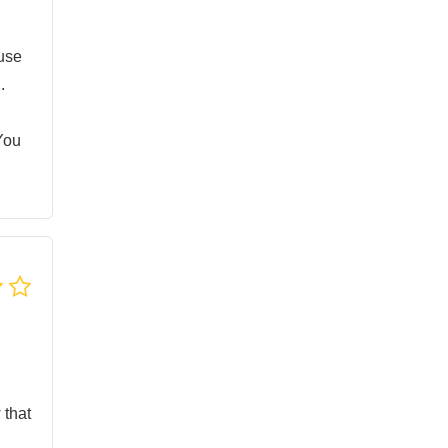
ause
.
You
 that