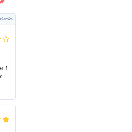
ελατών
r if
is