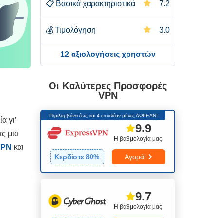
📋
Βασικά χαρακτηριστικά
7.2
💰
Τιμολόγηση
3.0
12 αξιολογήσεις χρηστών
Οι Καλύτερες Προσφορές
VPN
Περιλαμβάνει έως και 4 επιπλέον μήνες ΔΩΡΕΑΝ!
α γι’
9.9
ς μια
Η βαθμολογία μας:
VPN
και
Κερδίστε
80
%
Αγορά!
9.7
Η βαθμολογία μας: