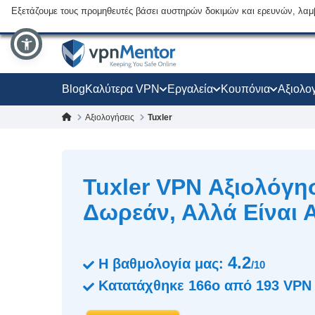
Εξετάζουμε τους προμηθευτές βάσει αυστηρών δοκιμών και ερευνών, λαμ
Blog
Καλύτερα VPN
Εργαλεία
Κουπόνια
Αξιολο
Αξιολογήσεις
Tuxler
Tuxler VPN Αξιολόγη
Δωρεάν, Αλλά Είναι 
4.2
Η βαθμολογία μας:
/10
Κατατάχθηκε
166ο
από
193
VPN