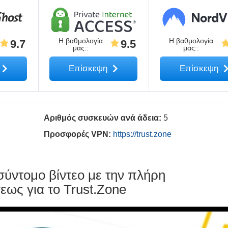
Η βαθμολογία
Η βαθμολογία
9.7
9.5
μας:
:
μας:
:
Επίσκεψη
Επίσκεψη
Αριθμός συσκευών ανά άδεια:
5
Προσφορές VPN:
https://trust.zone
σύντομο βίντεο με την πλήρη
εως για το Trust.Zone