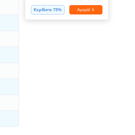
Κερδίστε
75
%
Αγορά!