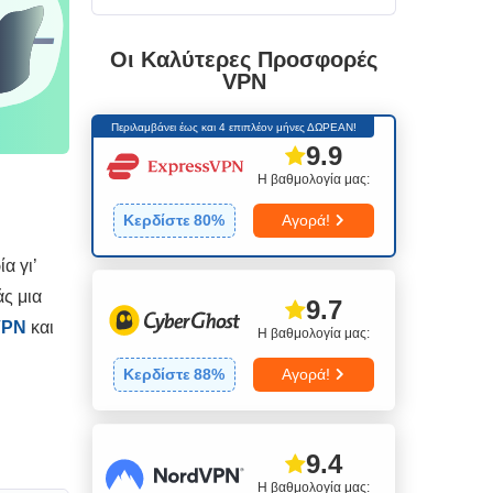
Οι Καλύτερες Προσφορές
VPN
Περιλαμβάνει έως και 4 επιπλέον μήνες ΔΩΡΕΑΝ!
9.9
Η βαθμολογία μας:
Κερδίστε
80
%
Αγορά!
α γι’
ς μια
9.7
VPN
και
Η βαθμολογία μας:
Κερδίστε
88
%
Αγορά!
9.4
Η βαθμολογία μας: