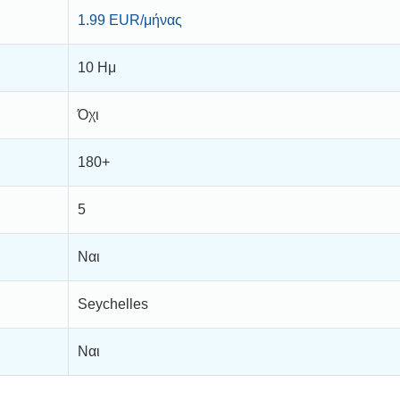
1.99 EUR/μήνας
10 Ημ
Όχι
180+
5
Ναι
Seychelles
Ναι