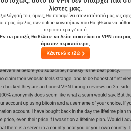
υστυχώς, αυτό το VPN δεν υπάρχει πια στ
λίστες μας.
ivacy, many other vpn providers tell you they give you privacy o
ξιολόγησή του, όμως, θα παραμείνει στον ιστότοπό μας ως αρχ
ir client is easy to understand, easy to use, and allows you to set
αι προς όφελος των online κοινοτήτων που θα ήθελαν να μάθο
bsite: "You can choose for using such protocols as PPTP, L2TP
περισσότερα γι’ αυτό.
Εν τω μεταξύ, θα θέλατε να δείτε ποια είναι τα VPN που μα
table and extra secure)." You have a kill switch in case someth
άρεσαν περισσότερο;
arding speeds, that's a problematic thing for me to check, I got
Κάντε κλικ εδώ
o distance to server I might be losing a lot of speed. I get 70% 
ive in a country where there are no servers of theirs to connect to
ervers at before you subscribe, honesty is the best policy.
claim their website feels strange, and to be honest at first vie
ble checked they are an honest VPN through reviews on 3rd side
 of 100% anonymity does seem like what a scam would say. But th
your account up using bitcoin and a username of your choice. If y
tion account. I have bought back in the day the lifetime plan t
e price, even their price if I wasn't on a lifetime plan. Would I ad
at there is a server in a country near you or your own country. 