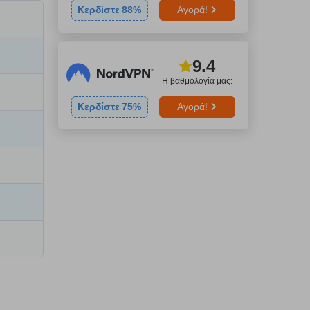
Κερδίστε
88
%
Αγορά!
9.4
Η βαθμολογία μας:
Κερδίστε
75
%
Αγορά!