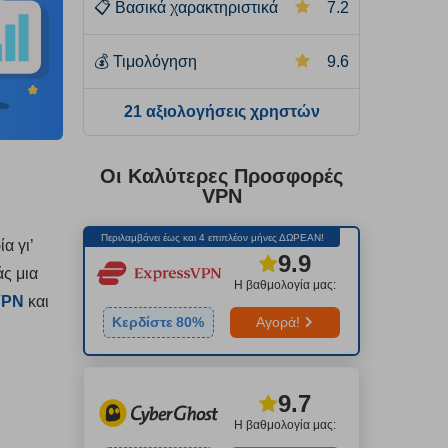
📋
Βασικά χαρακτηριστικά
7.2
💰
Τιμολόγηση
9.6
21 αξιολογήσεις χρηστών
Οι Καλύτερες Προσφορές
VPN
Περιλαμβάνει έως και 4 επιπλέον μήνες ΔΩΡΕΑΝ!
α γι’
9.9
ς μια
Η βαθμολογία μας:
VPN
και
Κερδίστε
80
%
Αγορά!
9.7
Η βαθμολογία μας: