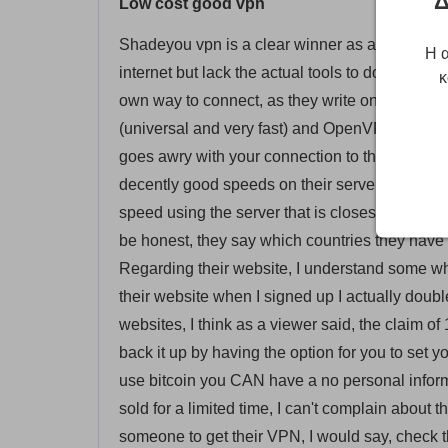
Δ
Low cost good vpn
Shadeyou vpn is a clear winner as a vpn for pr
Η α
internet but lack the actual tools to do so. The
κ
own way to connect, as they write on their we
(universal and very fast) and OpenVPN (most s
goes awry with your connection to the VPN. Reg
decently good speeds on their servers but due t
speed using the server that is closest to me, I l
be honest, they say which countries they have s
Regarding their website, I understand some who 
their website when I signed up I actually dou
websites, I think as a viewer said, the claim
back it up by having the option for you to set 
use bitcoin you CAN have a no personal informa
sold for a limited time, I can't complain about th
someone to get their VPN, I would say, check th