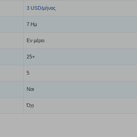
3 USD/μήνας
7 Ημ
Εν μέρει
25+
5
Ναι
Όχι