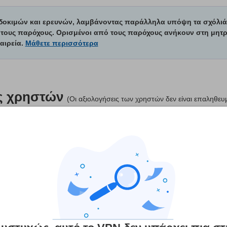
 δοκιμών και ερευνών, λαμβάνοντας παράλληλα υπόψη τα σχόλιά
ε τους παρόχους. Ορισμένοι από τους παρόχους ανήκουν στη μητρ
αιρεία.
Μάθετε περισσότερα
ς χρηστών
(Οι αξιολογήσεις των χρηστών δεν είναι επαληθευ
3 γλώσσες
10
Streaming
Ασφάλεια
Εξυπηρέτηση π