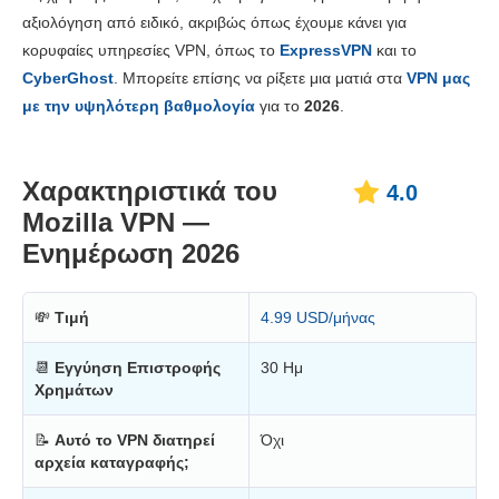
Τιμολόγηση
8.9
αξιολόγηση από ειδικό, ακριβώς όπως έχουμε κάνει για
Αξιοπιστία και Υποστήριξη
6.0
κορυφαίες υπηρεσίες VPN, όπως το
ExpressVPN
και το
CyberGhost
. Μπορείτε επίσης να ρίξετε μια ματιά στα
VPN μας
με την υψηλότερη βαθμολογία
για το
2026
.
Χαρακτηριστικά του
4.0
Mozilla VPN —
Ενημέρωση 2026
💸
Τιμή
4.99 USD/μήνας
📆
Εγγύηση Επιστροφής
30 Ημ
Χρημάτων
📝
Αυτό το VPN διατηρεί
Όχι
αρχεία καταγραφής;