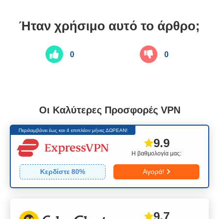
Ήταν χρήσιμο αυτό το άρθρο;
0
0
Οι Καλύτερες Προσφορές VPN
Περιλαμβάνει έως και 4 επιπλέον μήνες ΔΩΡΕΑΝ!
9.9
Η βαθμολογία μας:
Κερδίστε
80
%
Αγορά!
9.7