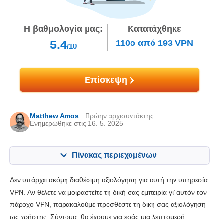
Η βαθμολογία μας:
Κατατάχθηκε
5.4
110ο
από
193
VPN
/10
Επίσκεψη
Matthew Amos
Πρώην αρχισυντάκτης
Ενημερώθηκε στις 16. 5. 2025
Πίνακας περιεχομένων
Περιεχόμενα:
Η βαθμολογία μας::
Δεν υπάρχει ακόμη διαθέσιμη αξιολόγηση για αυτή την υπηρεσία
Βασικά χαρακτηριστικά
4.0
VPN. Αν θέλετε να μοιραστείτε τη δική σας εμπειρία γι’ αυτόν τον
πάροχο VPN, παρακαλούμε προσθέστε τη δική σας αξιολόγηση
Εγκατάσταση και Εφαρμογές
8.0
ως χρήστης. Σύντομα, θα έχουμε για εσάς μια λεπτομερή