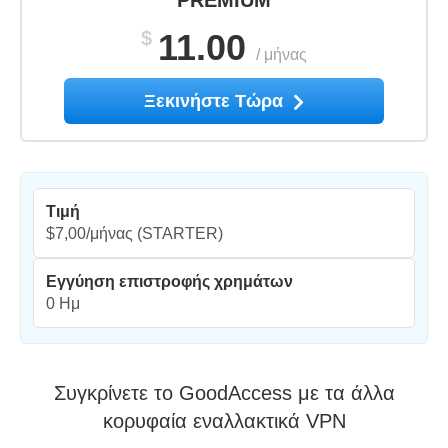
PREMIUM
$
11.00
/
μήνας
Ξεκινήστε Τώρα
Τιμή
$7,00/μήνας
(STARTER)
Εγγύηση επιστροφής χρημάτων
0 Ημ
Συγκρίνετε το GoodAccess με τα άλλα
κορυφαία εναλλακτικά VPN