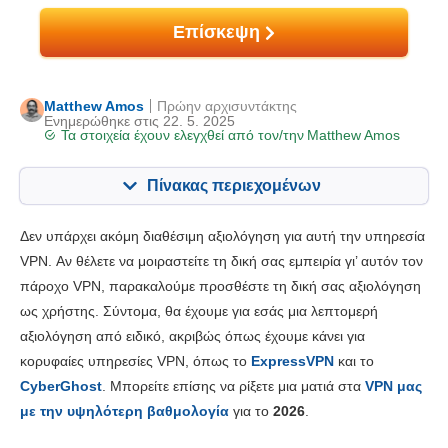
Επίσκεψη
Matthew Amos
Πρώην αρχισυντάκτης
Ενημερώθηκε στις 22. 5. 2025
Τα στοιχεία έχουν ελεγχθεί από τον/την
Matthew Amos
Πίνακας περιεχομένων
Περιεχόμενα:
Η βαθμολογία μας::
Δεν υπάρχει ακόμη διαθέσιμη αξιολόγηση για αυτή την υπηρεσία
Βασικά χαρακτηριστικά
7.0
VPN. Αν θέλετε να μοιραστείτε τη δική σας εμπειρία γι’ αυτόν τον
πάροχο VPN, παρακαλούμε προσθέστε τη δική σας αξιολόγηση
Εγκατάσταση και Εφαρμογές
8.0
ως χρήστης. Σύντομα, θα έχουμε για εσάς μια λεπτομερή
Τιμολόγηση
7.0
αξιολόγηση από ειδικό, ακριβώς όπως έχουμε κάνει για
Αξιοπιστία και Υποστήριξη
6.0
κορυφαίες υπηρεσίες VPN, όπως το
ExpressVPN
και το
CyberGhost
. Μπορείτε επίσης να ρίξετε μια ματιά στα
VPN μας
με την υψηλότερη βαθμολογία
για το
2026
.