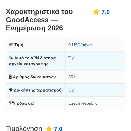
Χαρακτηριστικά του
7.0
GoodAccess —
Ενημέρωση 2026
💸
Τιμή
0 USD/μήνας
📝
Αυτό το VPN διατηρεί
Όχι
αρχεία καταγραφής;
🖥
Αριθμός διακομιστών
35+
🛡
Διακόπτης τερματισμού
Όχι
🗺
Έδρα σε:
Czech Republic
Τιμολόγηση
7.0