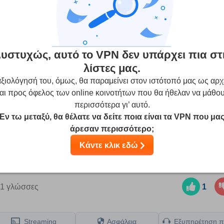
Αριθμός συσκευών ανά άδεια:
5
Προσφορές VPN:
cybersilent.com
υστυχώς, αυτό το VPN δεν υπάρχει πια στ
λίστες μας.
ξιολόγησή του, όμως, θα παραμείνει στον ιστότοπό μας ως αρχ
 δοκιμών και ερευνών, λαμβάνοντας παράλληλα υπόψη τα σχόλιά
ε τους παρόχους. Ορισμένοι από τους παρόχους ανήκουν στη μητρ
αι προς όφελος των online κοινοτήτων που θα ήθελαν να μάθο
αιρεία.
Μάθετε περισσότερα
περισσότερα γι’ αυτό.
Εν τω μεταξύ, θα θέλατε να δείτε ποια είναι τα VPN που μα
άρεσαν περισσότερο;
Κάντε κλικ εδώ
χρηστών
(Οι αξιολογήσεις των χρηστών δεν είναι επαληθευμένες)
1 γλώσσες
1
Streaming
Ασφάλεια
Εξυπηρέτηση π