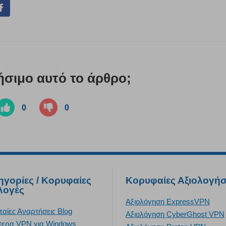
ήσιμο αυτό το άρθρο;
0
0
ηγορίες / Κορυφαίες
Κορυφαίες Αξιολογήσ
λογές
Αξιολόγηση ExpressVPN
ταίες Αναρτήσεις Blog
Αξιολόγηση CyberGhost VPN
τερα VPN για Windows