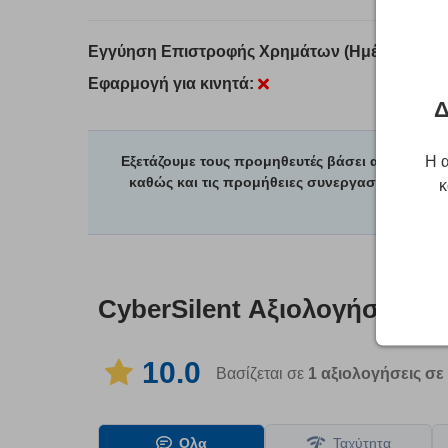
Εγγύηση Επιστροφής Χρημάτων (Ημέρες):
7
Εφαρμογή για κινητά:
Δ
Η α
Εξετάζουμε τους προμηθευτές βάσει αυστηρών
καθώς και τις προμήθειες συνεργασίας μας μ
κ
μας ετ
CyberSilent
Αξιολογήσεις 
10.0
Βασίζεται σε
1
αξιολογήσεις σε
Ολα
Ταχύτητα