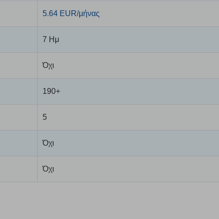
5.64 EUR/μήνας
7 Ημ
Όχι
190+
5
Όχι
Όχι