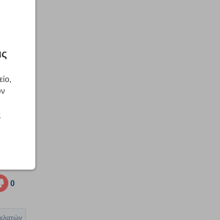
ις
είο,
 σας
ική
υν
ς
0
ελατών