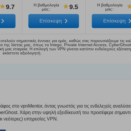
Η βαθμολογία
Η βαθμολογία
9.7
9.5
μας:
:
μας:
:
Επίσκεψη
Επίσκεψη
οτελούν σημαντικές έννοιες για εμάς, καθώς σας παρουσιάζουμε τις κα
της λίστας μας, όπως τα Intego, Private Internet Access, CyberGhost
ή μας εταιρεία. Η επιλογή των VPN γίνεται κατόπιν ενδελεχούς εξέτασ
εκάστοτε αξιολογητή.
φος στο vpnMentor, όντας γνωστός για τις ενδελεχείς αναλύσε
rGhost. Χάρη στην υψηλή εξειδίκευσή του προσέφερε σημαντι
αι νεότερες) υπηρεσίες VPN.