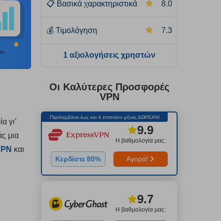
📋
Βασικά χαρακτηριστικά
8.0
💰
Τιμολόγηση
7.3
1 αξιολογήσεις χρηστών
Οι Καλύτερες Προσφορές
VPN
Περιλαμβάνει έως και 4 επιπλέον μήνες ΔΩΡΕΑΝ!
α γι’
9.9
ς μια
Η βαθμολογία μας:
VPN
και
Κερδίστε
80
%
Αγορά!
9.7
Η βαθμολογία μας: