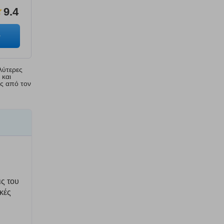
9.4
λύτερες
 και
ης από τον
ις του
κές