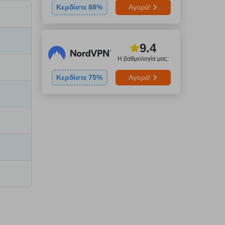
Κερδίστε
88
%
Αγορά!
9.4
Η βαθμολογία μας:
Κερδίστε
75
%
Αγορά!