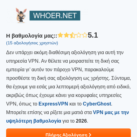
5.1
Η βαθμολογία μας:
:
(15 αξιολογήσεις χρηστών)
Δεν υπάρχει ακόμη διαθέσιμη αξιολόγηση για αυτή την
υπηρεσία VPN. Αν θέλετε να μοιραστείτε τη δική σας
εμπειρία γι’ αυτόν τον πάροχο VPN, παρακαλούμε
προσθέστε τη δική σας αξιολόγηση ως χρήστης. Σύντομα,
θα έχουμε για εσάς μια λεπτομερή αξιολόγηση από ειδικό,
ακριβώς όπως έχουμε κάνει για κορυφαίες υπηρεσίες
VPN, όπως το
ExpressVPN
και το
CyberGhost
.
Μπορείτε επίσης να ρίξετε μια ματιά στα
VPN μας με την
υψηλότερη βαθμολογία
για το
2026
.
Πλήρης Αξιολόγηση