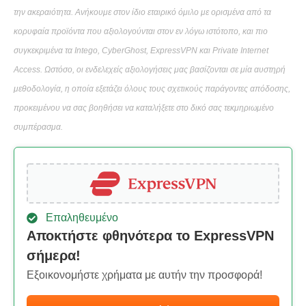
την ακεραιότητα. Ανήκουμε στον ίδιο εταιρικό όμιλο με ορισμένα από τα
κορυφαία προϊόντα που αξιολογούνται στον εν λόγω ιστότοπο, και πιο
συγκεκριμένα τα Intego, CyberGhost, ExpressVPN και Private Internet
Access. Ωστόσο, οι ενδελεχείς αξιολογήσεις μας βασίζονται σε μία αυστηρή
μεθοδολογία, η οποία εξετάζει όλους τους σχετικούς παράγοντες απόδοσης,
προκειμένου να σας βοηθήσει να καταλήξετε στο δικό σας τεκμηριωμένο
συμπέρασμα.
Επαληθευμένο
Αποκτήστε φθηνότερα το ExpressVPN
σήμερα!
Εξοικονομήστε χρήματα με αυτήν την προσφορά!