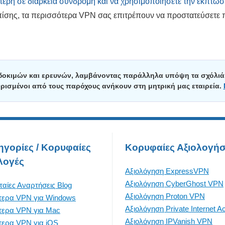
ύτερη σε διάρκεια συνδρομή και να χρησιμοποιήσετε την έκπτωσ
πίσης, τα περισσότερα VPN σας επιτρέπουν να προστατεύσετε 
δοκιμών και ερευνών, λαμβάνοντας παράλληλα υπόψη τα σχόλιά 
Ορισμένοι από τους παρόχους ανήκουν στη μητρική μας εταιρεία.
ηγορίες / Κορυφαίες
Κορυφαίες Αξιολογήσ
λογές
Αξιολόγηση ExpressVPN
Αξιολόγηση CyberGhost VPN
ταίες Αναρτήσεις Blog
Αξιολόγηση Proton VPN
τερα VPN για Windows
Αξιολόγηση Private Internet A
τερα VPN για Mac
Αξιολόγηση IPVanish VPN
τερα VPN για iOS