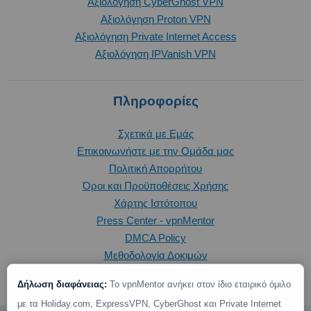
Αξιολόγηση CyberGhost VPN
Αξιολόγηση Proton VPN
Αξιολόγηση Private Internet Access
Αξιολόγηση IPVanish VPN
Πληροφορίες
Σχετικά με Εμάς
Επικοινωνήστε με την Oμάδα μας
Πολιτική Απορρήτου
Όροι και Προϋποθέσεις Χρήσης
Χάρτης Ιστότοπου
Press Center - vpnMentor
DMCA Policy
Μεθοδολογία Δοκιμών
Δήλωση διαφάνειας:
Το vpnMentor ανήκει στον ίδιο εταιρικό όμιλο
με τα Holiday.com, ExpressVPN, CyberGhost και Private Internet