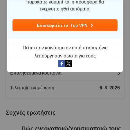
παρακάτω κουμπί και η προσφορά θα
ενεργοποιηθεί αυτόματα.
6.7
Επισκεφτείτε το iTop VPN
Η βαθμολογία μας:
Καλύτερη έκπτωση
86
%
Πείτε στην κοινότητα αν αυτά τα κουπόνια
λειτούργησαν σωστά για εσάς
Καλύτερη τιμή
2.60
$
Επαληθευμένα κουπόνια
3
Τελευταία ενημέρωση
6. 8. 2026
Συχνές ερωτήσεις
Πώς ενεργοποιώ/χρησιμοποιώ τους