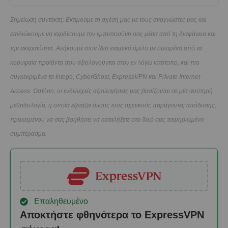
Σημείωση συντάκτη: Εκτιμούμε τη σχέση μας με τους αναγνώστες μας και
επιδιώκουμε να κερδίσουμε την εμπιστοσύνη σας μέσα από τη διαφάνεια και
την ακεραιότητα. Ανήκουμε στον ίδιο εταιρικό όμιλο με ορισμένα από τα
κορυφαία προϊόντα που αξιολογούνται στον εν λόγω ιστότοπο, και πιο
συγκεκριμένα τα Intego, CyberGhost, ExpressVPN και Private Internet
Access. Ωστόσο, οι ενδελεχείς αξιολογήσεις μας βασίζονται σε μία αυστηρή
μεθοδολογία, η οποία εξετάζει όλους τους σχετικούς παράγοντες απόδοσης,
προκειμένου να σας βοηθήσει να καταλήξετε στο δικό σας τεκμηριωμένο
συμπέρασμα.
Επαληθευμένο
Αποκτήστε φθηνότερα το ExpressVPN